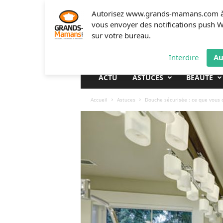
G
Autorisez www.grands-mamans.com 
r
vous envoyer des notifications push 
a
sur votre bureau.
n
d
Interdire
Au
s
-
ACTU
ASTUCES
BEAUTÉ
m
a
Accueil
Astuces
Douche sécurisée : ce que vous 
m
a
n
s
.
c
o
m