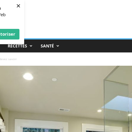
×
à
Web
toriser
RECETTES
SANTÉ
devez savoir