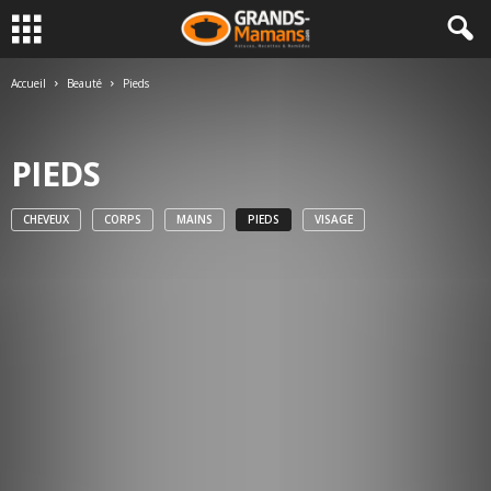
Accueil
Beauté
Pieds
PIEDS
CHEVEUX
CORPS
MAINS
PIEDS
VISAGE