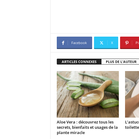
Facebook
X
Pi
ARTICLES CONNEXES
PLUS DE L'AUTEUR
Aloe Vera : découvrez tous les
L’astuc
secrets, bienfaits et usages de la
toilette
plante miracle