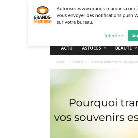
G
Autorisez www.grands-mamans.com 
r
vous envoyer des notifications push 
a
sur votre bureau.
n
d
Interdire
Au
s
-
ACTU
ASTUCES
BEAUTÉ
m
a
Accueil
Astuces
Pourquoi transmettre vos souveni
m
a
n
s
.
c
o
m