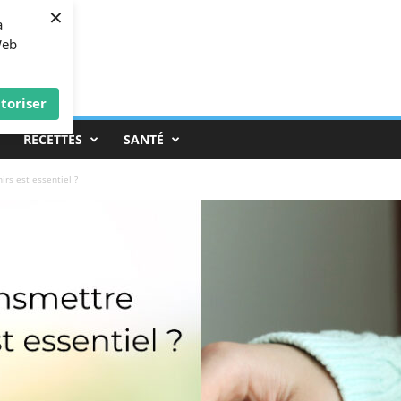
×
à
Web
toriser
RECETTES
SANTÉ
rs est essentiel ?