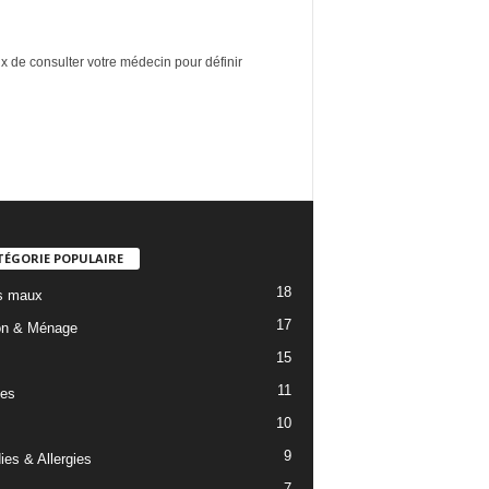
ux de consulter votre médecin pour définir
TÉGORIE POPULAIRE
18
s maux
17
on & Ménage
15
11
es
10
9
ies & Allergies
7