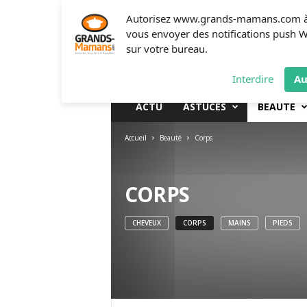
G
Autorisez www.grands-mamans.com 
r
vous envoyer des notifications push 
a
sur votre bureau.
n
d
Interdire
Au
s
-
ACTU
ASTUCES
BEAUTÉ
m
a
Accueil
Beauté
Corps
m
a
n
s
CORPS
.
c
CHEVEUX
CORPS
MAINS
PIEDS
o
m