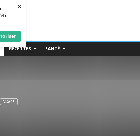
×
à
Web
toriser
RECETTES
SANTÉ
VISAGE