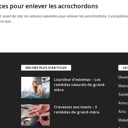
ces pour enlever les acrochordons
, avant de citer les astuces naturelles pour enlever les acrochordons, il est judicie
ce que...
ENCORE PLUS D'ARTICLES
CA
Diver
Lourdeur d’estomac – Les
remèdes naturels de grand-
Mais
mère
Santé
Astuc
Crevasses aux mains – 3
remèdes de grand-mère
Actu
Malad