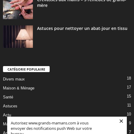
mère
Astuces pour nettoyer un abat-jour en tissu
CATÉGORIE POPULAIRE
18
Divers maux
17
Maison & Ménage
15
Santé
11
Astuces
10
Actu
×
Autorisez www.grands-mamans.com à vous
9
Maladies & Allergies
envoyer des notifications push Web sur votre
7
Animaux
bureau.