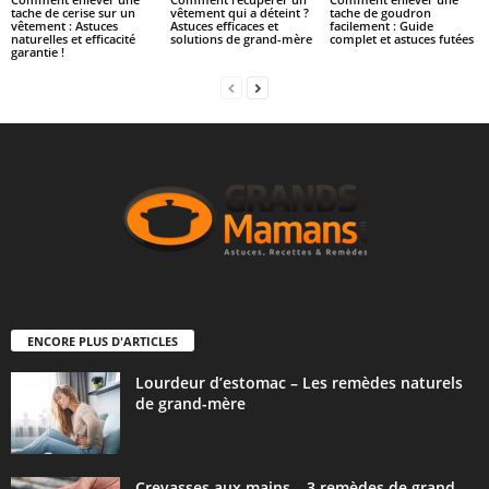
tache de cerise sur un
vêtement qui a déteint ?
tache de goudron
vêtement : Astuces
Astuces efficaces et
facilement : Guide
naturelles et efficacité
solutions de grand-mère
complet et astuces futées
garantie !
ENCORE PLUS D'ARTICLES
Lourdeur d’estomac – Les remèdes naturels
de grand-mère
Crevasses aux mains – 3 remèdes de grand-