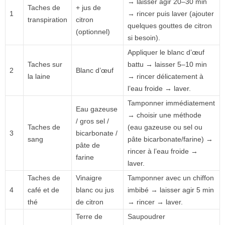
→ laisser agir 20–30 min
Taches de
+ jus de
1
→ rincer puis laver (ajouter
transpiration
citron
quelques gouttes de citron
(optionnel)
si besoin).
Appliquer le blanc d’œuf
Taches sur
battu → laisser 5–10 min
2
Blanc d’œuf
la laine
→ rincer délicatement à
l’eau froide → laver.
Tamponner immédiatement
Eau gazeuse
→ choisir une méthode
/ gros sel /
Taches de
(eau gazeuse ou sel ou
3
bicarbonate /
sang
pâte bicarbonate/farine) →
pâte de
rincer à l’eau froide →
farine
laver.
Taches de
Vinaigre
Tamponner avec un chiffon
4
café et de
blanc ou jus
imbibé → laisser agir 5 min
thé
de citron
→ rincer → laver.
Terre de
Saupoudrer