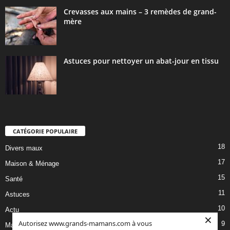
Crevasses aux mains – 3 remèdes de grand-
mère
Astuces pour nettoyer un abat-jour en tissu
CATÉGORIE POPULAIRE
18
Divers maux
17
Maison & Ménage
15
Santé
11
Astuces
10
Actu
×
Autorisez www.grands-mamans.com à vous
9
Maladies & Allergies