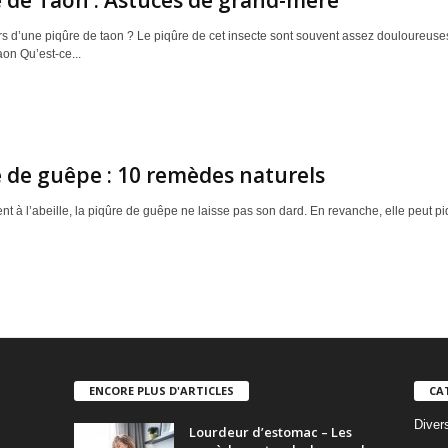
 de Taon : Astuces de grand-mère
rs d’une piqûre de taon ? Le piqûre de cet insecte sont souvent assez douloureuses
on Qu’est-ce...
 de guêpe : 10 remèdes naturels
t à l’abeille, la piqûre de guêpe ne laisse pas son dard. En revanche, elle peut pi
ENCORE PLUS D'ARTICLES
CA
Diver
Lourdeur d’estomac – Les