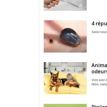
4 répu
Savez-vous c
Animau
odeurs
Vivre avec s
litière, mar